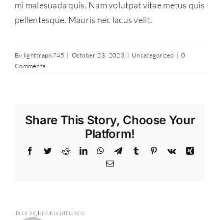
mi malesuada quis. Nam volutpat vitae metus quis
pellentesque. Mauris nec lacus velit.
By
lighttrap8745
|
October 23, 2023
|
Uncategorized
|
0
Comments
Share This Story, Choose Your
Platform!
Facebook
Twitter
Reddit
LinkedIn
WhatsApp
Telegram
Tumblr
Pinterest
Vk
Xing
Email
About the Author:
lighttrap8745